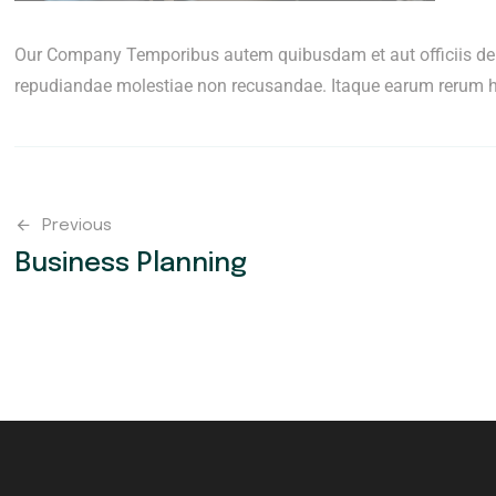
Our Company Temporibus autem quibusdam et aut officiis debit
repudiandae molestiae non recusandae. Itaque earum rerum h
Previous
Business Planning