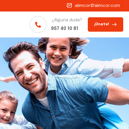
alimcor@alimcor.com
¿Alguna duda?
¡Únete!
957 40 10 81