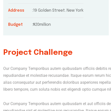
Address
19 Golden Street. New York
Budget
$20million
Project Challenge
Our Company Temporibus autem quibusdam officiis debitis rer
repudiandae et molestiae recusandae. Itaque earum rerum hic t
alias consequatur aut perferendis doloribus asperiores repella
libero tempore, cum soluta nobis est eligendi optio cumque nih
Our Company Temporibus autem quibusdam et aut officiis debi
repudiandae sint et molestiae non recusandae. Itaque earum r