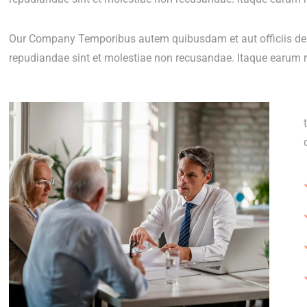
Our Company Temporibus autem quibusdam et aut officiis debi
repudiandae sint et molestiae non recusandae. Itaque earum r