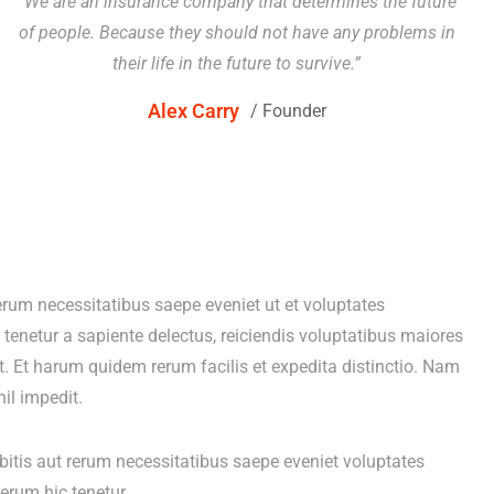
“We are an insurance company that determines the future
of people. Because they should not have any problems in
their life in the future to survive.”
Alex Carry
/ Founder
um necessitatibus saepe eveniet ut et voluptates
enetur a sapiente delectus, reiciendis voluptatibus maiores
t. Et harum quidem rerum facilis et expedita distinctio. Nam
il impedit.
tis aut rerum necessitatibus saepe eveniet voluptates
erum hic tenetur