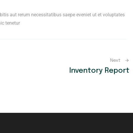
is aut rerum necessitatibus saepe eveniet ut et voluptates
ic tenetur
Next
Inventory Report