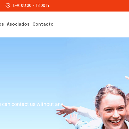
L-V: 08:00 - 13:00 h.
os
Asociados
Contacto
u can contact us without any