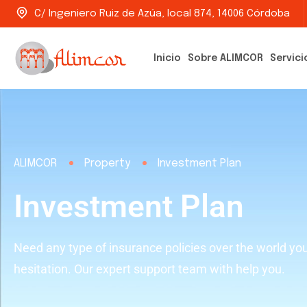
C/ Ingeniero Ruiz de Azúa, local 874, 14006 Córdoba
Inicio
Sobre ALIMCOR
Servici
ALIMCOR
Property
Investment Plan
Investment Plan
Need any type of insurance policies over the world yo
hesitation. Our expert support team with help you.